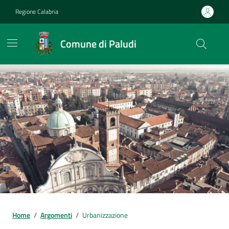
Vai ai contenuti
Vai al footer
Regione Calabria
Comune di Paludi
Home
/
Argomenti
/
Urbanizzazione