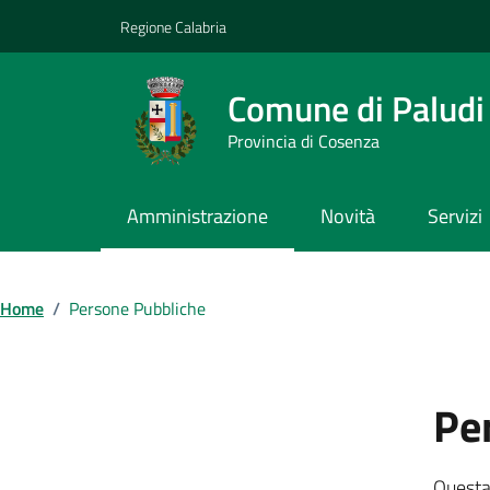
Vai ai contenuti
Vai al footer
Regione Calabria
Comune di Paludi
Provincia di Cosenza
Amministrazione
Novità
Servizi
Home
/
Persone Pubbliche
Pe
Questa