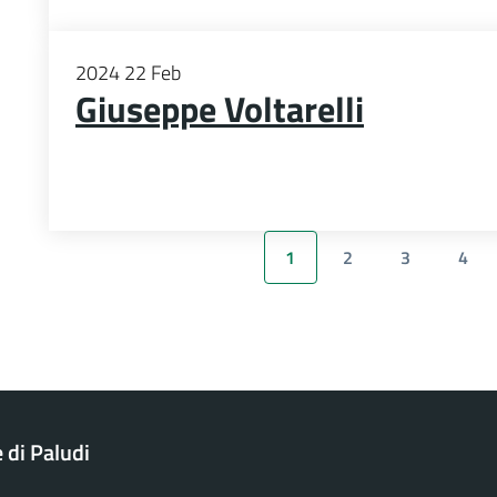
2024
22
Feb
Giuseppe Voltarelli
1
2
3
4
di Paludi